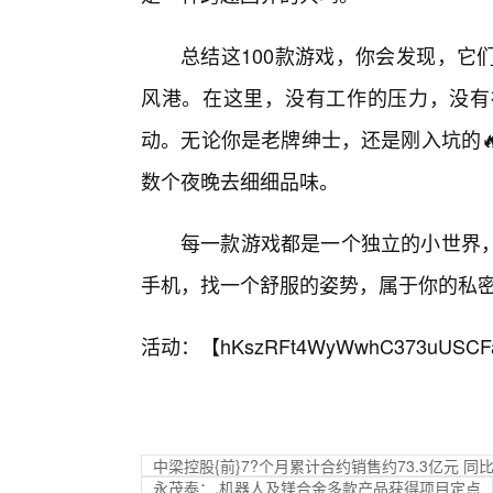
总结这100款游戏，你会发现，它
风港。在这里，没有工作的压力，没有
动。无论你是老牌绅士，还是刚入坑的
数个夜晚去细细品味。
每一款游戏都是一个独立的小世界
手机，找一个舒服的姿势，属于你的私
活动：【
hKszRFt4WyWwhC373uUSCF
中梁控股{前}7?个月累计合约销售约73.3亿元 同比减
永茂泰：,机器人及镁合金多款产品获得项目定点