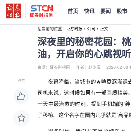
首页
快讯
要闻
股市
您当前的位置：
证券时报
>
公司
>
正文
深夜里的秘密花园：桃
油，开启你的心跳视听
来源：证券时报网
作者：赵少康
2026-02-08 
夜幕降临，当城市的🔥喧嚣逐渐退
点赞
司机来说，这时候如果有一部画质精美
一天中最治愈的时刻。提到手机端的“绅
子移植。这个名字在圈内几乎就是“高品质