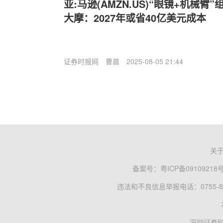
亚:马逊(AMZN.US)“眼镜+机械
大摩：2027年或省40亿美元成本
证券时报网
曹晨
2025-08-05 21:44
关
备案号：
粤ICP备09109218
违法和不良信息举报电话：0755-83
深圳证券