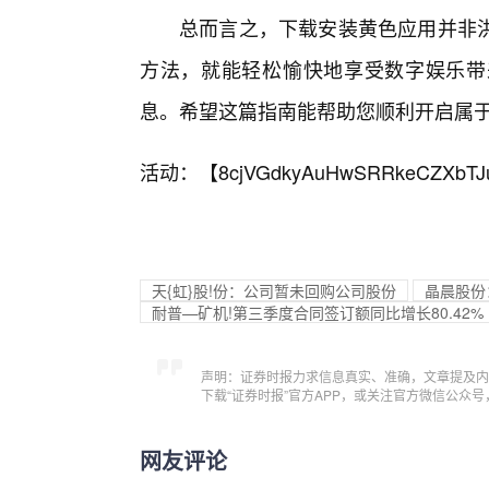
总而言之，下载安装黄色应用并非洪
方法，就能轻松愉快地享受数字娱乐带
息。希望这篇指南能帮助您顺利开启属
活动：【
8cjVGdkyAuHwSRRkeCZXbTJ
天{虹}股!份：公司暂未回购公司股份
晶晨股份
耐普—矿机!第三季度合同签订额同比增长80.42%
声明：证券时报力求信息真实、准确，文章提及内
下载“证券时报”官方APP，或关注官方微信公众
网友评论